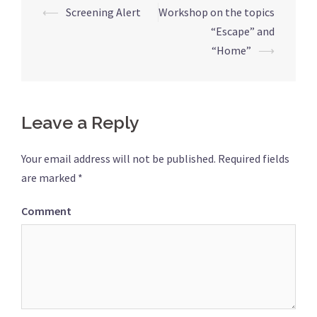
⟵
Screening Alert
Workshop on the topics
Post
“Escape” and
navigation
“Home”
⟶
Leave a Reply
Your email address will not be published.
Required fields
are marked
*
Comment